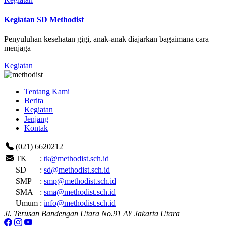
Kegiatan SD Methodist
Penyuluhan kesehatan gigi, anak-anak diajarkan bagaimana cara
menjaga
Kegiatan
Tentang Kami
Berita
Kegiatan
Jenjang
Kontak
(021) 6620212
TK
:
tk@methodist.sch.id
SD
:
sd@methodist.sch.id
SMP
:
smp@methodist.sch.id
SMA
:
sma@methodist.sch.id
Umum
:
info@methodist.sch.id
Jl. Terusan Bandengan Utara No.91 AY Jakarta Utara