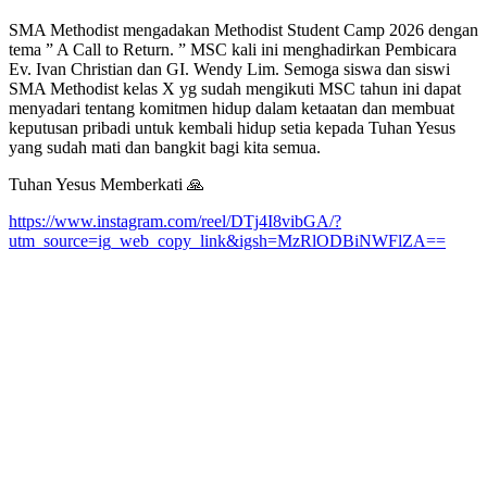
SMA Methodist mengadakan Methodist Student Camp 2026 dengan
tema ” A Call to Return. ” MSC kali ini menghadirkan Pembicara
Ev. Ivan Christian dan GI. Wendy Lim. Semoga siswa dan siswi
SMA Methodist kelas X yg sudah mengikuti MSC tahun ini dapat
menyadari tentang komitmen hidup dalam ketaatan dan membuat
keputusan pribadi untuk kembali hidup setia kepada Tuhan Yesus
yang sudah mati dan bangkit bagi kita semua.
Tuhan Yesus Memberkati 🙏
https://www.instagram.com/reel/DTj4I8vibGA/?
utm_source=ig_web_copy_link&igsh=MzRlODBiNWFlZA==