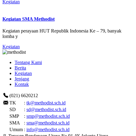
Kegiatan
Kegiatan SMA Methodist
Kegiatan perayaan HUT Republik Indonesia Ke – 79, banyak
lomba y
Kegiatan
Tentang Kami
Berita
Kegiatan
Jenjang
Kontak
(021) 6620212
TK
:
tk@methodist.sch.id
SD
:
sd@methodist.sch.id
SMP
:
smp@methodist.sch.id
SMA
:
sma@methodist.sch.id
Umum
:
info@methodist.sch.id
Jl. Terusan Bandengan Utara No.91 AY Jakarta Utara