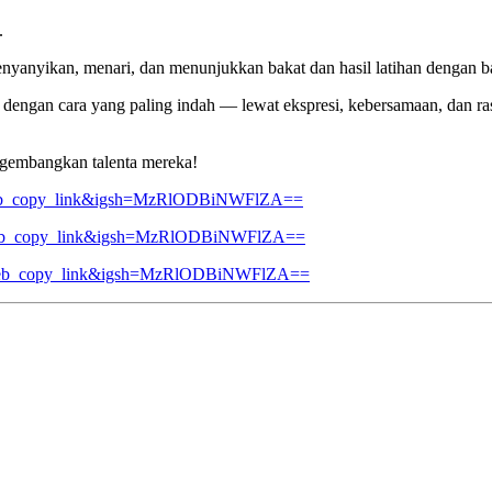
.
enyanyikan, menari, dan menunjukkan bakat dan hasil latihan dengan b
ni dengan cara yang paling indah — lewat ekspresi, kebersamaan, dan 
gembangkan talenta mereka!
_web_copy_link&igsh=MzRlODBiNWFlZA==
web_copy_link&igsh=MzRlODBiNWFlZA==
g_web_copy_link&igsh=MzRlODBiNWFlZA==