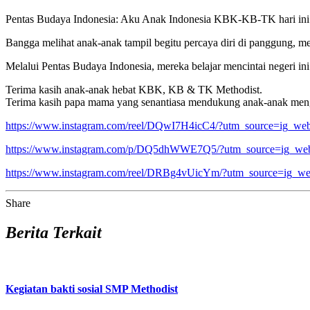
Pentas Budaya Indonesia: Aku Anak Indonesia KBK-KB-TK hari ini
Bangga melihat anak-anak tampil begitu percaya diri di panggung, m
Melalui Pentas Budaya Indonesia, mereka belajar mencintai negeri i
Terima kasih anak-anak hebat KBK, KB & TK Methodist.
Terima kasih papa mama yang senantiasa mendukung anak-anak men
https://www.instagram.com/reel/DQwI7H4icC4/?utm_source=ig
https://www.instagram.com/p/DQ5dhWWE7Q5/?utm_source=ig_
https://www.instagram.com/reel/DRBg4vUicYm/?utm_source=i
Share
Berita Terkait
Kegiatan bakti sosial SMP Methodist